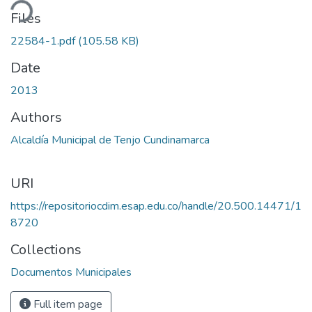
ding...
Files
22584-1.pdf
(105.58 KB)
Date
2013
Authors
Alcaldía Municipal de Tenjo Cundinamarca
URI
https://repositoriocdim.esap.edu.co/handle/20.500.14471/1
8720
Collections
Documentos Municipales
Full item page