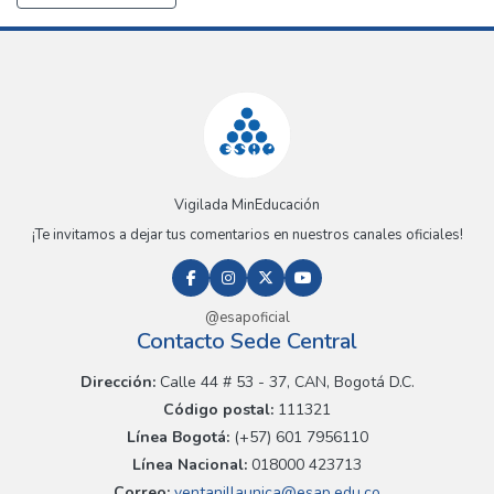
Vigilada MinEducación
¡Te invitamos a dejar tus comentarios en nuestros canales oficiales!
@esapoficial
Contacto Sede Central
Dirección:
Calle 44 # 53 - 37, CAN, Bogotá D.C.
Código postal:
111321
Línea Bogotá:
(+57) 601 7956110
Línea Nacional:
018000 423713
Correo:
ventanillaunica@esap.edu.co