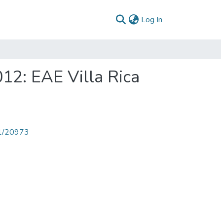
(current)
Log In
12: EAE Villa Rica
71/20973