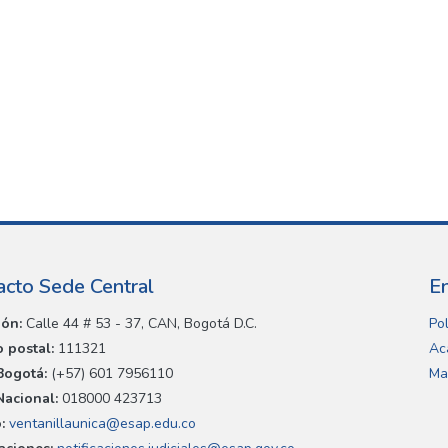
acto Sede Central
E
ión:
Calle 44 # 53 - 37, CAN, Bogotá D.C.
Pol
 postal:
111321
Ac
Bogotá:
(+57) 601 7956110
Ma
Nacional:
018000 423713
:
ventanillaunica@esap.edu.co