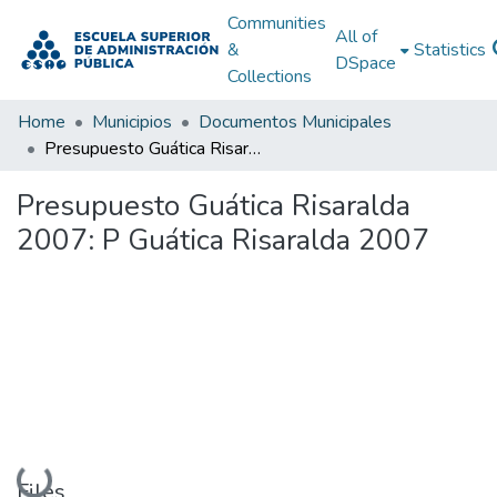
Communities
All of
&
Statistics
DSpace
Collections
Home
Municipios
Documentos Municipales
Presupuesto Guática Risaralda 2007: P Guática Risaralda 2007
Presupuesto Guática Risaralda
2007: P Guática Risaralda 2007
Loading...
Files