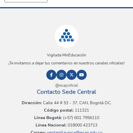
Vigilada MinEducación
¡Te invitamos a dejar tus comentarios en nuestros canales oficiales!
@esapoficial
Contacto Sede Central
Dirección:
Calle 44 # 53 - 37, CAN, Bogotá D.C.
Código postal:
111321
Línea Bogotá:
(+57) 601 7956110
Línea Nacional:
018000 423713
Correo:
ventanillaunica@esap.edu.co