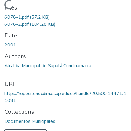
Loading...
Files
6078-1.pdf
(57.2 KB)
6078-2.pdf
(104.28 KB)
Date
2001
Authors
Alcaldía Municipal de Supatá Cundinamarca
URI
https://repositoriocdim.esap.edu.co/handle/20.500.14471/1
1081
Collections
Documentos Municipales