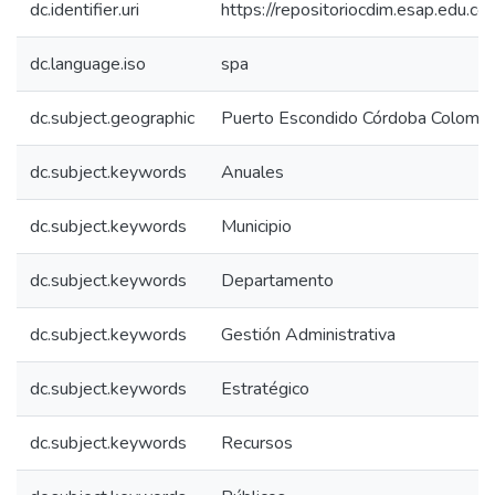
dc.identifier.uri
https://repositoriocdim.esap.edu.
dc.language.iso
spa
dc.subject.geographic
Puerto Escondido Córdoba Colombi
dc.subject.keywords
Anuales
dc.subject.keywords
Municipio
dc.subject.keywords
Departamento
dc.subject.keywords
Gestión Administrativa
dc.subject.keywords
Estratégico
dc.subject.keywords
Recursos