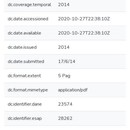
dc.coverage.temporal
2014
dc.date.accessioned
2020-10-27T22:38:10Z
dc.date.available
2020-10-27T22:38:10Z
dc.date.issued
2014
dc.date.submitted
17/6/14
dc.format.extent
5 Pag
dc.format.mimetype
application/pdf
dc.identifier.dane
23574
dc.identifier.esap
28262