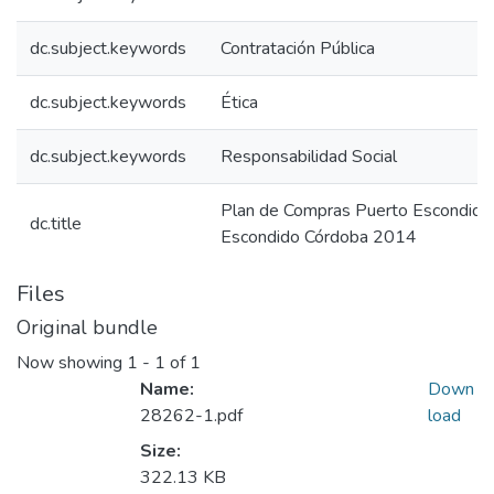
dc.subject.keywords
Contratación Pública
dc.subject.keywords
Ética
dc.subject.keywords
Responsabilidad Social
Plan de Compras Puerto Escondido
dc.title
Escondido Córdoba 2014
Files
Original bundle
Now showing
1 - 1 of 1
Name:
Down
28262-1.pdf
load
Size:
322.13 KB