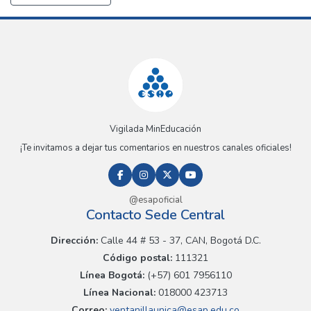
Vigilada MinEducación
¡Te invitamos a dejar tus comentarios en nuestros canales oficiales!
@esapoficial
Contacto Sede Central
Dirección:
Calle 44 # 53 - 37, CAN, Bogotá D.C.
Código postal:
111321
Línea Bogotá:
(+57) 601 7956110
Línea Nacional:
018000 423713
Correo:
ventanillaunica@esap.edu.co