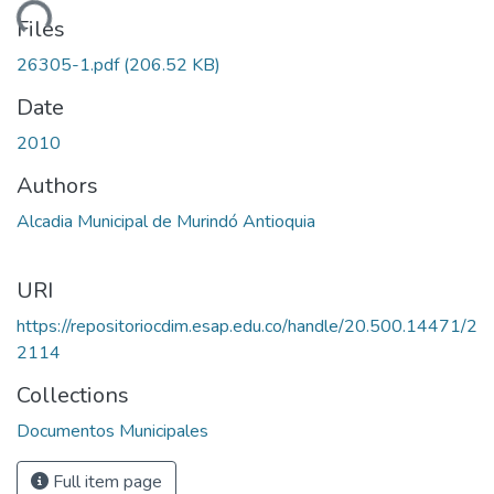
ading...
Files
26305-1.pdf
(206.52 KB)
Date
2010
Authors
Alcadia Municipal de Murindó Antioquia
URI
https://repositoriocdim.esap.edu.co/handle/20.500.14471/2
2114
Collections
Documentos Municipales
Full item page