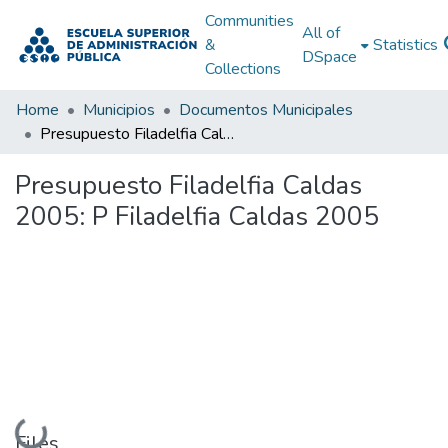
Communities
All of
&
Statistics
DSpace
Collections
Home
Municipios
Documentos Municipales
Presupuesto Filadelfia Caldas 2005: P Filadelfia Caldas 2005
Presupuesto Filadelfia Caldas
2005: P Filadelfia Caldas 2005
Loading...
Files