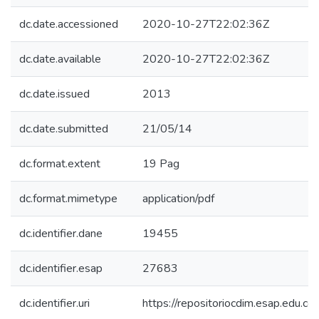
dc.date.accessioned
2020-10-27T22:02:36Z
dc.date.available
2020-10-27T22:02:36Z
dc.date.issued
2013
dc.date.submitted
21/05/14
dc.format.extent
19 Pag
dc.format.mimetype
application/pdf
dc.identifier.dane
19455
dc.identifier.esap
27683
dc.identifier.uri
https://repositoriocdim.esap.edu.