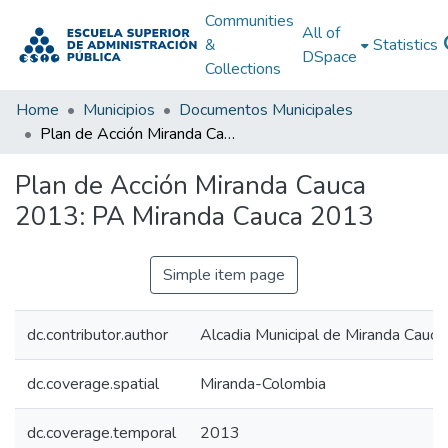
Communities
All of
&
Statistics
DSpace
Collections
Home
Municipios
Documentos Municipales
Plan de Acción Miranda Cauca 2013: PA Miranda Cauca 2013
Plan de Acción Miranda Cauca
2013: PA Miranda Cauca 2013
Simple item page
dc.contributor.author
Alcadia Municipal de Miranda Cauca
dc.coverage.spatial
Miranda-Colombia
dc.coverage.temporal
2013