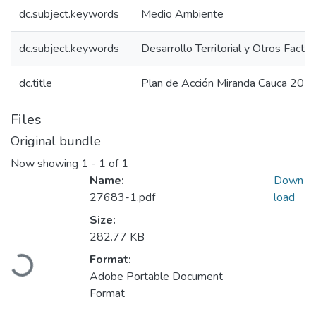
dc.subject.keywords
Medio Ambiente
dc.subject.keywords
Desarrollo Territorial y Otros Facto
dc.title
Plan de Acción Miranda Cauca 201
Files
Original bundle
Now showing
1 - 1 of 1
Name:
Down
27683-1.pdf
load
Size:
Loading...
282.77 KB
Format:
Adobe Portable Document
Format