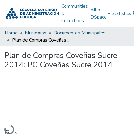
Communities
All of
&
Statistics
DSpace
Collections
Home
Municipios
Documentos Municipales
Plan de Compras Coveñas Sucre 2014: PC Coveñas Sucre 2014
Plan de Compras Coveñas Sucre
2014: PC Coveñas Sucre 2014
Loading...
Files