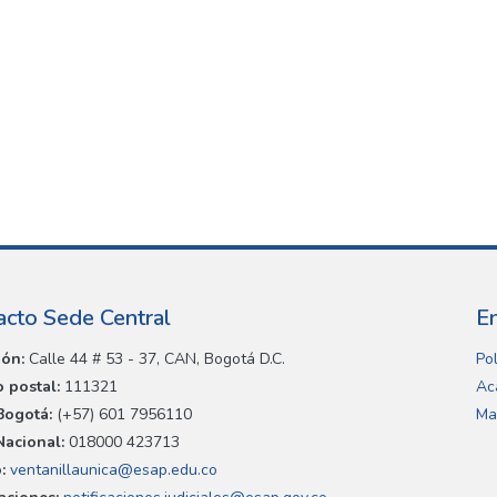
acto Sede Central
E
ión:
Calle 44 # 53 - 37, CAN, Bogotá D.C.
Pol
 postal:
111321
Ac
Bogotá:
(+57) 601 7956110
Ma
Nacional:
018000 423713
:
ventanillaunica@esap.edu.co