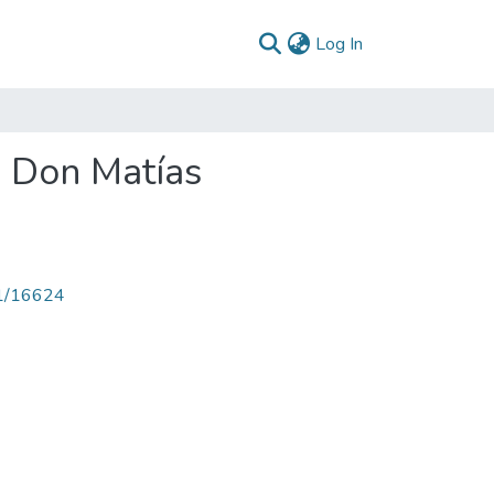
(current)
Log In
P Don Matías
71/16624