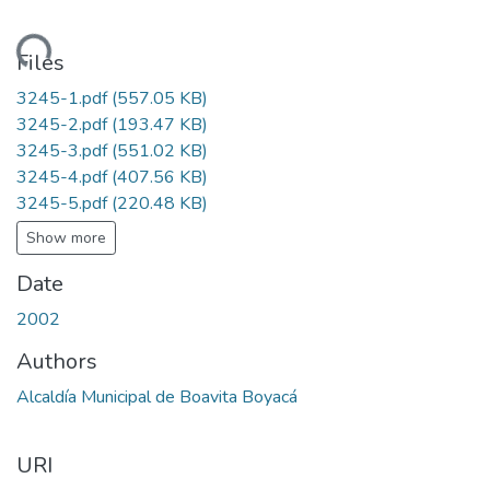
oading...
Files
3245-1.pdf
(557.05 KB)
3245-2.pdf
(193.47 KB)
3245-3.pdf
(551.02 KB)
3245-4.pdf
(407.56 KB)
3245-5.pdf
(220.48 KB)
Show more
Date
2002
Authors
Alcaldía Municipal de Boavita Boyacá
URI