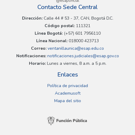
@esapoficial
Contacto Sede Central
Dirección:
Calle 44 # 53 - 37, CAN, Bogotá D.C.
Código postal:
111321
Línea Bogotá:
(+57) 601 7956110
Línea Nacional:
018000 423713
Correo:
ventanillaunica@esap.edu.co
Notificaciones:
notificaciones.judiciales@esap.gov.co
Horario:
Lunes a viernes, 8 a.m. a 5 p.m.
Enlaces
Política de privacidad
Academusoft
Mapa del sitio