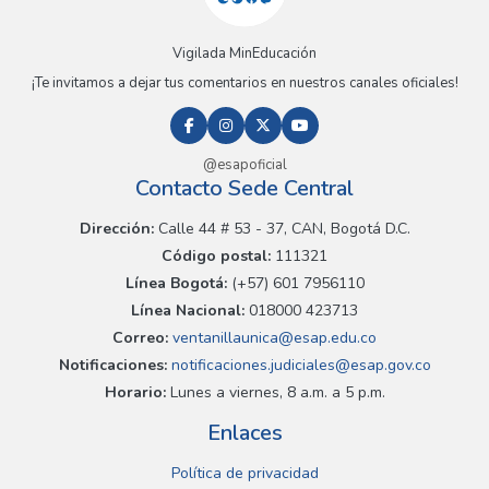
Vigilada MinEducación
¡Te invitamos a dejar tus comentarios en nuestros canales oficiales!
@esapoficial
Contacto Sede Central
Dirección:
Calle 44 # 53 - 37, CAN, Bogotá D.C.
Código postal:
111321
Línea Bogotá:
(+57) 601 7956110
Línea Nacional:
018000 423713
Correo:
ventanillaunica@esap.edu.co
Notificaciones:
notificaciones.judiciales@esap.gov.co
Horario:
Lunes a viernes, 8 a.m. a 5 p.m.
Enlaces
Política de privacidad