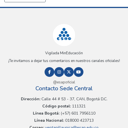
Vigilada MinEducación
¡Te invitamos a dejar tus comentarios en nuestros canales oficiales!
@esapoficial
Contacto Sede Central
Dirección:
Calle 44 # 53 - 37, CAN, Bogotá D.C.
Código postal:
111321
Línea Bogotá:
(+57) 601 7956110
Línea Nacional:
018000 423713
Correo:
ventanillaunica@esap.edu.co