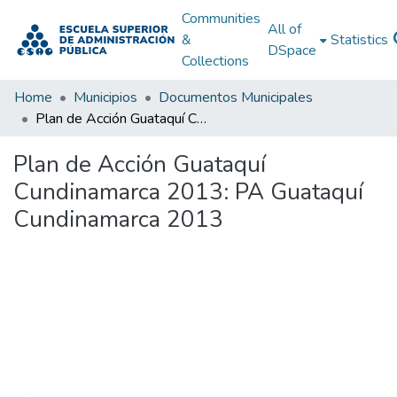
Communities
All of
&
Statistics
DSpace
Collections
Home
Municipios
Documentos Municipales
Plan de Acción Guataquí Cundinamarca 2013: PA Guataquí Cundinamarca 2013
Plan de Acción Guataquí
Cundinamarca 2013: PA Guataquí
Cundinamarca 2013
Loading...