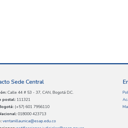
acto Sede Central
E
ión:
Calle 44 # 53 - 37, CAN, Bogotá D.C.
Pol
 postal:
111321
Ac
Bogotá:
(+57) 601 7956110
Ma
Nacional:
018000 423713
:
ventanillaunica@esap.edu.co