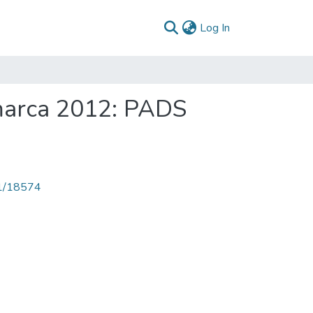
(current)
Log In
amarca 2012: PADS
71/18574