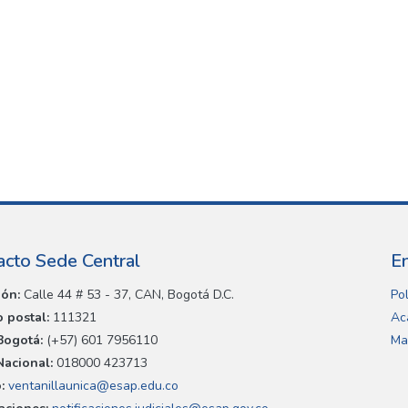
acto Sede Central
E
ión:
Calle 44 # 53 - 37, CAN, Bogotá D.C.
Pol
 postal:
111321
Ac
Bogotá:
(+57) 601 7956110
Ma
Nacional:
018000 423713
:
ventanillaunica@esap.edu.co