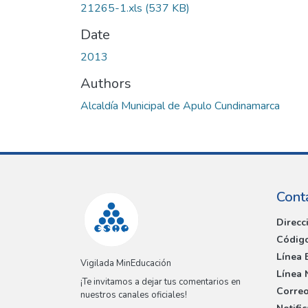
21265-1.xls
(537 KB)
Date
2013
Authors
Alcaldía Municipal de Apulo Cundinamarca
Cont
Direcc
Código
Línea 
Vigilada MinEducación
Línea 
¡Te invitamos a dejar tus comentarios en
Correo
nuestros canales oficiales!