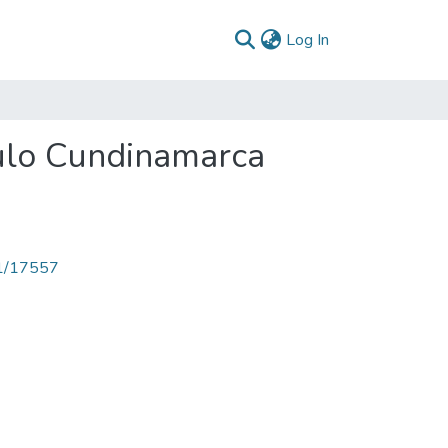
(current)
Log In
ulo Cundinamarca
71/17557