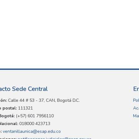
acto Sede Central
E
ión:
Calle 44 # 53 - 37, CAN, Bogotá D.C.
Pol
 postal:
111321
Ac
Bogotá:
(+57) 601 7956110
Ma
Nacional:
018000 423713
:
ventanillaunica@esap.edu.co