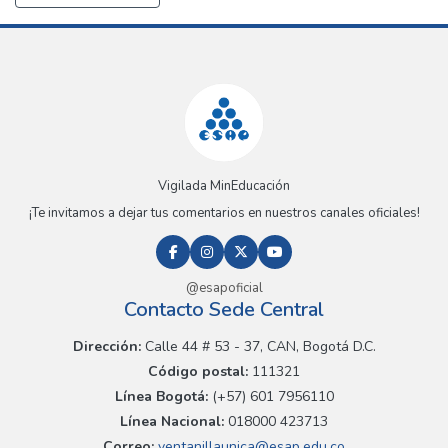
Vigilada MinEducación
¡Te invitamos a dejar tus comentarios en nuestros canales oficiales!
@esapoficial
Contacto Sede Central
Dirección:
Calle 44 # 53 - 37, CAN, Bogotá D.C.
Código postal:
111321
Línea Bogotá:
(+57) 601 7956110
Línea Nacional:
018000 423713
Correo:
ventanillaunica@esap.edu.co