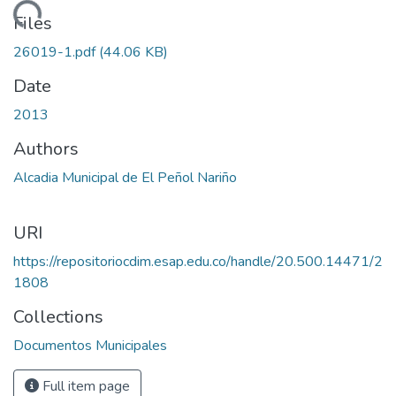
Loading...
Files
26019-1.pdf
(44.06 KB)
Date
2013
Authors
Alcadia Municipal de El Peñol Nariño
URI
https://repositoriocdim.esap.edu.co/handle/20.500.14471/2
1808
Collections
Documentos Municipales
Full item page