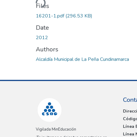
Files
16201-1.pdf
(296.53 KB)
Date
2012
Authors
Alcaldía Municipal de La Peña Cundinamarca
Cont
Direcc
Código
Línea 
Vigilada MinEducación
Línea 