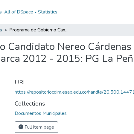
s
All of DSpace
Statistics
s
Programa de Gobierno Candidato Nereo Cárdenas García a la Alcaldía de La Peña Cundinamarca 2012 - 2015: PG La Peña Cundinamarca 2012 - 2015
 Candidato Nereo Cárdenas G
arca 2012 - 2015: PG La Pe
URI
https://repositoriocdim.esap.edu.co/handle/20.500.144
Collections
Documentos Municipales
Full item page