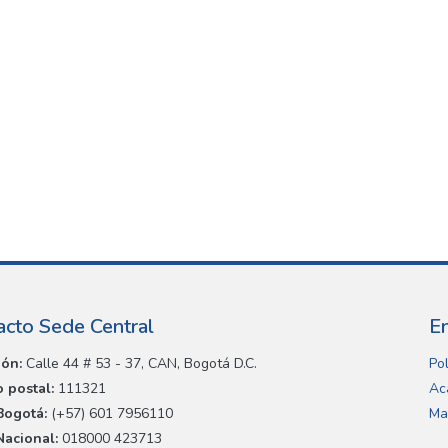
acto Sede Central
E
ión:
Calle 44 # 53 - 37, CAN, Bogotá D.C.
Pol
 postal:
111321
Ac
Bogotá:
(+57) 601 7956110
Ma
Nacional:
018000 423713