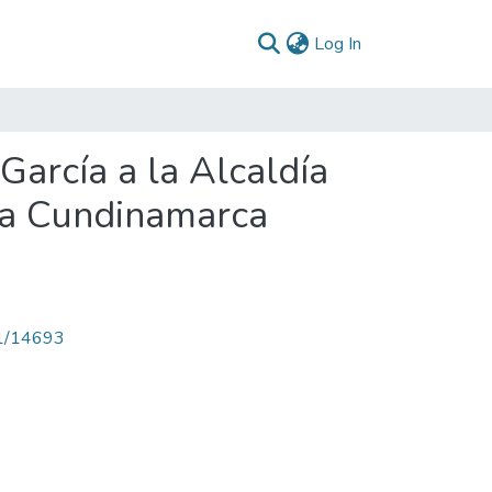
(current)
Log In
arcía a la Alcaldía
ña Cundinamarca
71/14693