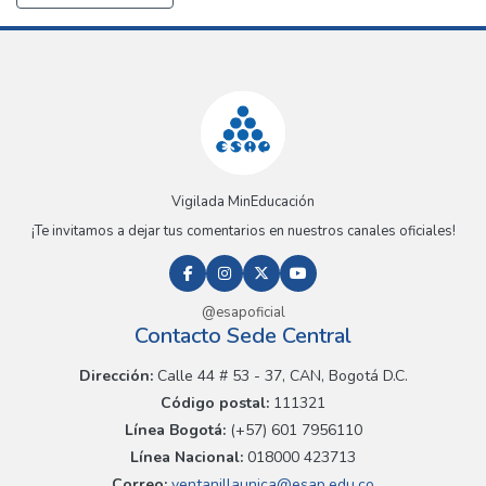
Vigilada MinEducación
¡Te invitamos a dejar tus comentarios en nuestros canales oficiales!
@esapoficial
Contacto Sede Central
Dirección:
Calle 44 # 53 - 37, CAN, Bogotá D.C.
Código postal:
111321
Línea Bogotá:
(+57) 601 7956110
Línea Nacional:
018000 423713
Correo:
ventanillaunica@esap.edu.co