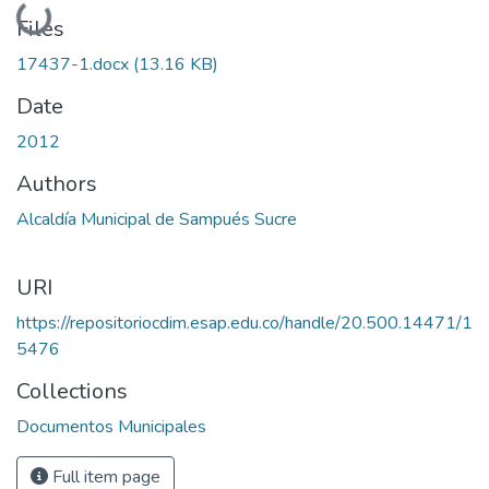
Loading...
Files
17437-1.docx
(13.16 KB)
Date
2012
Authors
Alcaldía Municipal de Sampués Sucre
URI
https://repositoriocdim.esap.edu.co/handle/20.500.14471/1
5476
Collections
Documentos Municipales
Full item page