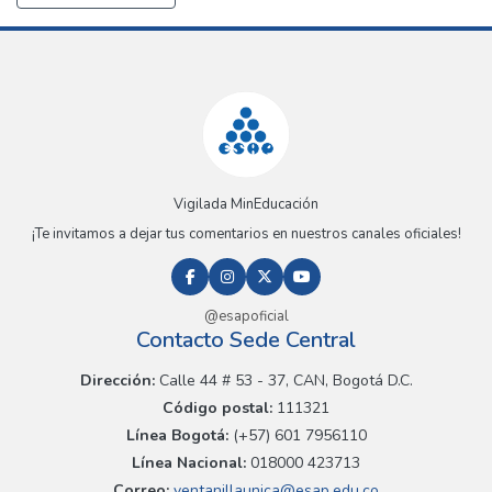
Vigilada MinEducación
¡Te invitamos a dejar tus comentarios en nuestros canales oficiales!
@esapoficial
Contacto Sede Central
Dirección:
Calle 44 # 53 - 37, CAN, Bogotá D.C.
Código postal:
111321
Línea Bogotá:
(+57) 601 7956110
Línea Nacional:
018000 423713
Correo:
ventanillaunica@esap.edu.co