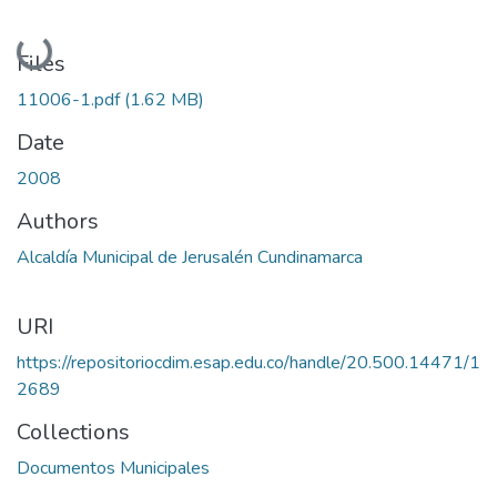
Loading...
Files
11006-1.pdf
(1.62 MB)
Date
2008
Authors
Alcaldía Municipal de Jerusalén Cundinamarca
URI
https://repositoriocdim.esap.edu.co/handle/20.500.14471/1
2689
Collections
Documentos Municipales