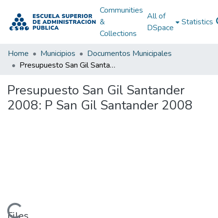
Communities
All of
&
Statistics
DSpace
Collections
Home
Municipios
Documentos Municipales
Presupuesto San Gil Santander 2008: P San Gil Santander 2008
Presupuesto San Gil Santander
2008: P San Gil Santander 2008
Loading...
Files