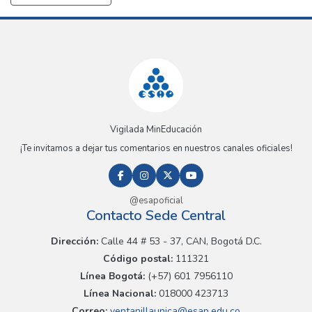
Vigilada MinEducación
¡Te invitamos a dejar tus comentarios en nuestros canales oficiales!
@esapoficial
Contacto Sede Central
Dirección:
Calle 44 # 53 - 37, CAN, Bogotá D.C.
Código postal:
111321
Línea Bogotá:
(+57) 601 7956110
Línea Nacional:
018000 423713
Correo:
ventanillaunica@esap.edu.co