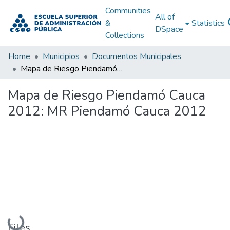
Communities
All of
&
Statistics
DSpace
Collections
Home
Municipios
Documentos Municipales
Mapa de Riesgo Piendamó Cauca 2012: MR Piendamó Cauca 2012
Mapa de Riesgo Piendamó Cauca
2012: MR Piendamó Cauca 2012
Loading...
Files