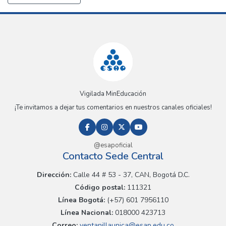
Vigilada MinEducación
¡Te invitamos a dejar tus comentarios en nuestros canales oficiales!
@esapoficial
Contacto Sede Central
Dirección:
Calle 44 # 53 - 37, CAN, Bogotá D.C.
Código postal:
111321
Línea Bogotá:
(+57) 601 7956110
Línea Nacional:
018000 423713
Correo:
ventanillaunica@esap.edu.co