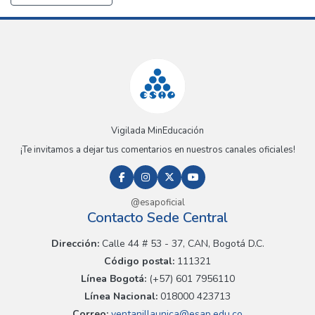
Vigilada MinEducación
¡Te invitamos a dejar tus comentarios en nuestros canales oficiales!
@esapoficial
Contacto Sede Central
Dirección:
Calle 44 # 53 - 37, CAN, Bogotá D.C.
Código postal:
111321
Línea Bogotá:
(+57) 601 7956110
Línea Nacional:
018000 423713
Correo:
ventanillaunica@esap.edu.co