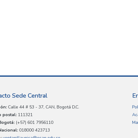
acto Sede Central
E
ión:
Calle 44 # 53 - 37, CAN, Bogotá D.C.
Pol
 postal:
111321
Ac
Bogotá:
(+57) 601 7956110
Ma
Nacional:
018000 423713
:
ventanillaunica@esap.edu.co