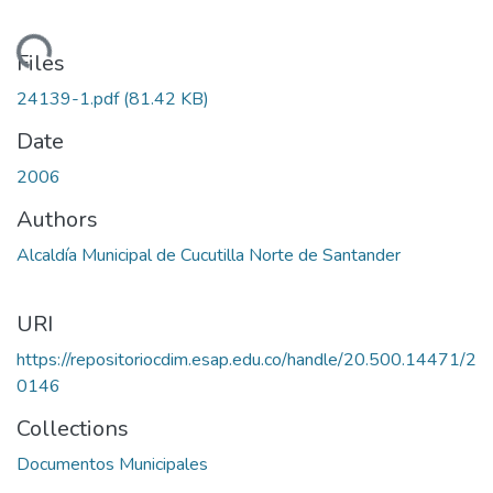
Loading...
Files
24139-1.pdf
(81.42 KB)
Date
2006
Authors
Alcaldía Municipal de Cucutilla Norte de Santander
URI
https://repositoriocdim.esap.edu.co/handle/20.500.14471/2
0146
Collections
Documentos Municipales