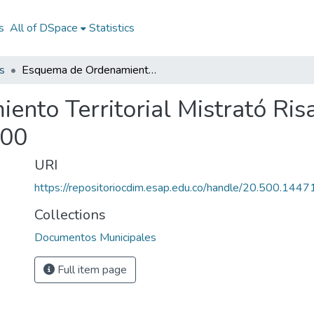
s
All of DSpace
Statistics
s
Esquema de Ordenamiento Territorial Mistrató Risaralda 2000: EOT Mistrató Risaralda 2000
nto Territorial Mistrató Ris
000
URI
https://repositoriocdim.esap.edu.co/handle/20.500.144
Collections
Documentos Municipales
Full item page