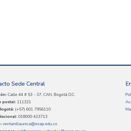
acto Sede Central
E
ión:
Calle 44 # 53 - 37, CAN, Bogotá D.C.
Pol
 postal:
111321
Ac
Bogotá:
(+57) 601 7956110
Ma
Nacional:
018000 423713
:
ventanillaunica@esap.edu.co