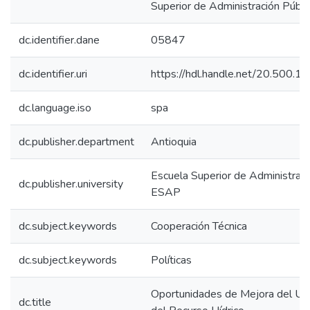
Superior de Administración Públic
dc.identifier.dane
05847
dc.identifier.uri
https://hdl.handle.net/20.500.
dc.language.iso
spa
dc.publisher.department
Antioquia
Escuela Superior de Administraci
dc.publisher.university
ESAP
dc.subject.keywords
Cooperación Técnica
dc.subject.keywords
Políticas
Oportunidades de Mejora del Uso
dc.title