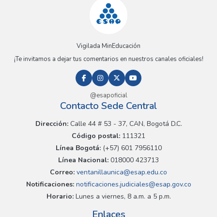
Vigilada MinEducación
¡Te invitamos a dejar tus comentarios en nuestros canales oficiales!
@esapoficial
Contacto Sede Central
Dirección:
Calle 44 # 53 - 37, CAN, Bogotá D.C.
Código postal:
111321
Línea Bogotá:
(+57) 601 7956110
Línea Nacional:
018000 423713
Correo:
ventanillaunica@esap.edu.co
Notificaciones:
notificaciones.judiciales@esap.gov.co
Horario:
Lunes a viernes, 8 a.m. a 5 p.m.
Enlaces