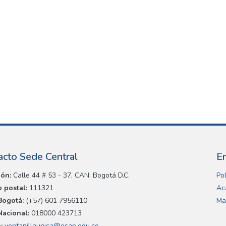
acto Sede Central
E
ión:
Calle 44 # 53 - 37, CAN, Bogotá D.C.
Pol
 postal:
111321
Ac
Bogotá:
(+57) 601 7956110
Ma
Nacional:
018000 423713
:
ventanillaunica@esap.edu.co