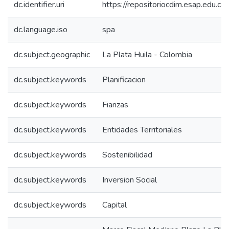
dc.identifier.uri
https://repositoriocdim.esap.edu.
dc.language.iso
spa
dc.subject.geographic
La Plata Huila - Colombia
dc.subject.keywords
Planificacion
dc.subject.keywords
Fianzas
dc.subject.keywords
Entidades Territoriales
dc.subject.keywords
Sostenibilidad
dc.subject.keywords
Inversion Social
dc.subject.keywords
Capital