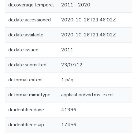
dc.coverage.temporal
2011 - 2020
dc.date.accessioned
2020-10-26T21:46:02Z
dc.date.available
2020-10-26T21:46:02Z
dc.date.issued
2011
dc.date.submitted
23/07/12
dc.format.extent
1 pág.
dc.format.mimetype
application/vnd.ms-excel
dc.identifier.dane
41396
dc.identifier.esap
17456