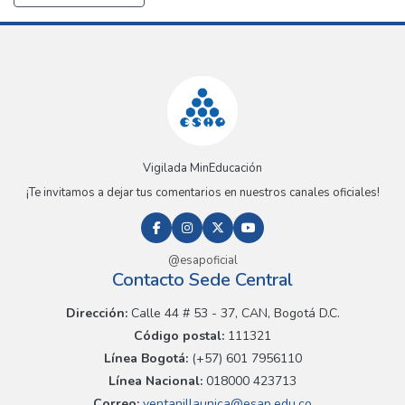
Vigilada MinEducación
¡Te invitamos a dejar tus comentarios en nuestros canales oficiales!
@esapoficial
Contacto Sede Central
Dirección:
Calle 44 # 53 - 37, CAN, Bogotá D.C.
Código postal:
111321
Línea Bogotá:
(+57) 601 7956110
Línea Nacional:
018000 423713
Correo:
ventanillaunica@esap.edu.co