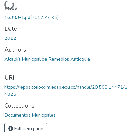
Loading...
Files
16383-1.pdf
(512.77 KB)
Date
2012
Authors
Alcaldía Municipal de Remedios Antioquia
URI
https://repositoriocdim.esap.edu.co/handle/20.500.14471/1
4825
Collections
Documentos Municipales
Full item page