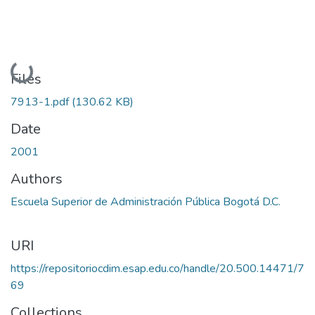
Loading...
Files
7913-1.pdf
(130.62 KB)
Date
2001
Authors
Escuela Superior de Administración Pública Bogotá D.C.
URI
https://repositoriocdim.esap.edu.co/handle/20.500.14471/7
69
Collections