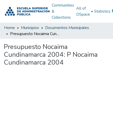
Communities
All of
&
Statistics
DSpace
Collections
Home
Municipios
Documentos Municipales
Presupuesto Nocaima Cundinamarca 2004: P Nocaima Cundinamarca 2004
Presupuesto Nocaima
Cundinamarca 2004: P Nocaima
Cundinamarca 2004
Loading...