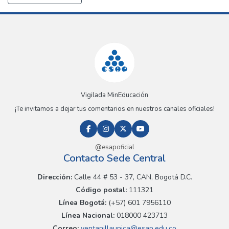
Vigilada MinEducación
¡Te invitamos a dejar tus comentarios en nuestros canales oficiales!
@esapoficial
Contacto Sede Central
Dirección:
Calle 44 # 53 - 37, CAN, Bogotá D.C.
Código postal:
111321
Línea Bogotá:
(+57) 601 7956110
Línea Nacional:
018000 423713
Correo:
ventanillaunica@esap.edu.co