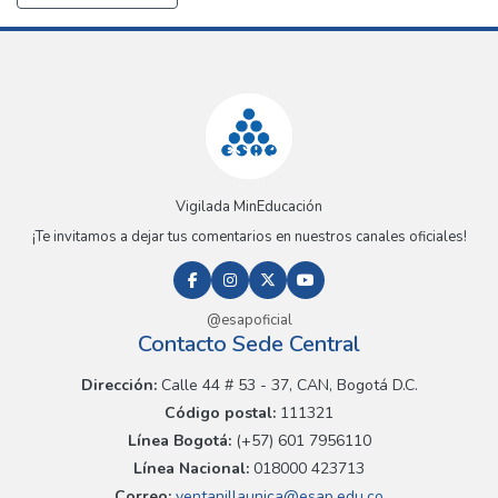
Vigilada MinEducación
¡Te invitamos a dejar tus comentarios en nuestros canales oficiales!
@esapoficial
Contacto Sede Central
Dirección:
Calle 44 # 53 - 37, CAN, Bogotá D.C.
Código postal:
111321
Línea Bogotá:
(+57) 601 7956110
Línea Nacional:
018000 423713
Correo:
ventanillaunica@esap.edu.co