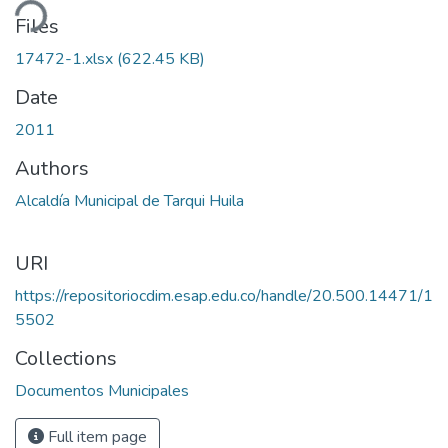
ding...
Files
17472-1.xlsx
(622.45 KB)
Date
2011
Authors
Alcaldía Municipal de Tarqui Huila
URI
https://repositoriocdim.esap.edu.co/handle/20.500.14471/1
5502
Collections
Documentos Municipales
Full item page