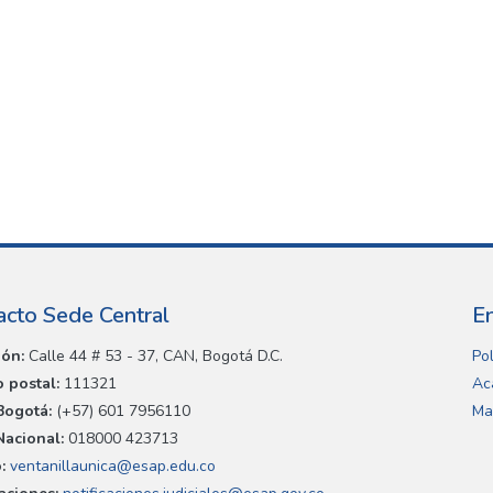
acto Sede Central
E
ión:
Calle 44 # 53 - 37, CAN, Bogotá D.C.
Pol
 postal:
111321
Ac
Bogotá:
(+57) 601 7956110
Ma
Nacional:
018000 423713
:
ventanillaunica@esap.edu.co