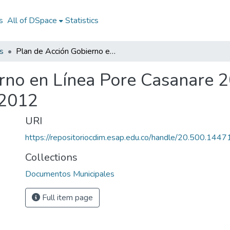
s
All of DSpace
Statistics
s
Plan de Acción Gobierno en Línea Pore Casanare 2008-2012: PAGEL Pore Casanare 2008-2012
erno en Línea Pore Casanare
-2012
URI
https://repositoriocdim.esap.edu.co/handle/20.500.144
Collections
Documentos Municipales
Full item page