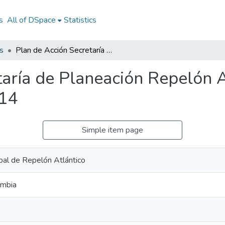
s
All of DSpace
Statistics
s
Plan de Acción Secretaría de Planeación Repelón Atlántico 2014: PASP Repelón Atlántico 2014
taría de Planeación Repelón 
014
Simple item page
ipal de Repelón Atlántico
ombia