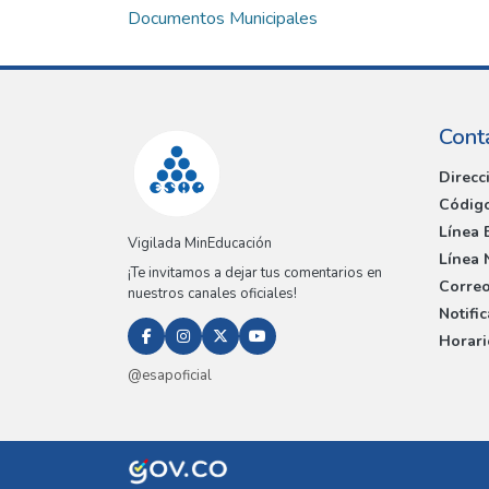
Documentos Municipales
Cont
Direcc
Código
Línea 
Vigilada MinEducación
Línea 
¡Te invitamos a dejar tus comentarios en
Correo
nuestros canales oficiales!
Notifi
Horari
@esapoficial