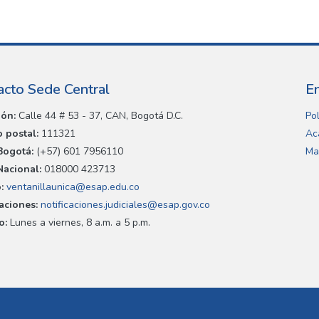
acto Sede Central
E
ión:
Calle 44 # 53 - 37, CAN, Bogotá D.C.
Pol
 postal:
111321
Ac
Bogotá:
(+57) 601 7956110
Ma
Nacional:
018000 423713
:
ventanillaunica@esap.edu.co
caciones:
notificaciones.judiciales@esap.gov.co
o:
Lunes a viernes, 8 a.m. a 5 p.m.