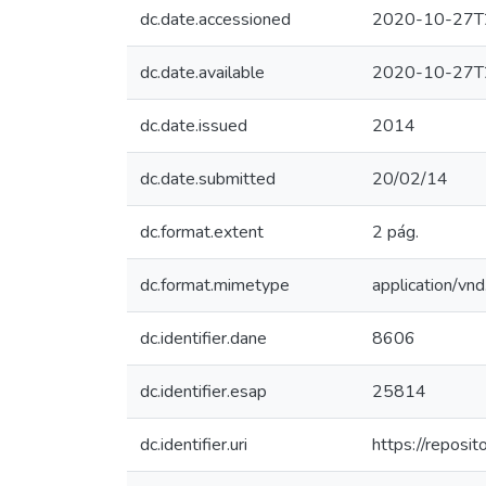
dc.date.accessioned
2020-10-27T
dc.date.available
2020-10-27T
dc.date.issued
2014
dc.date.submitted
20/02/14
dc.format.extent
2 pág.
dc.format.mimetype
application/vn
dc.identifier.dane
8606
dc.identifier.esap
25814
dc.identifier.uri
https://repos