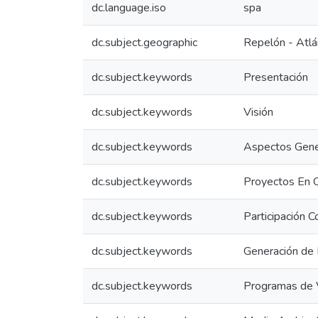
dc.language.iso
spa
dc.subject.geographic
Repelón - Atlá
dc.subject.keywords
Presentación
dc.subject.keywords
Visión
dc.subject.keywords
Aspectos Gene
dc.subject.keywords
Proyectos En 
dc.subject.keywords
Participación C
dc.subject.keywords
Generación de
dc.subject.keywords
Programas de 