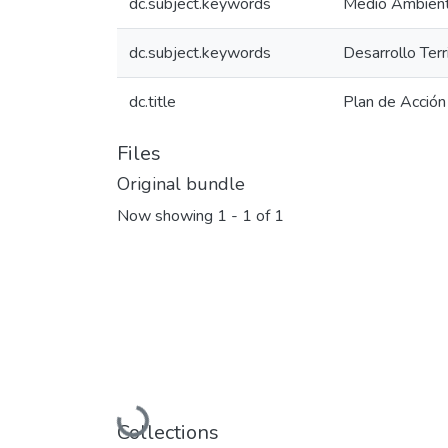
dc.subject.keywords
Medio Ambien
dc.subject.keywords
Desarrollo Terr
dc.title
Plan de Acción
Files
Original bundle
Now showing
1 - 1 of 1
Loading...
Collections