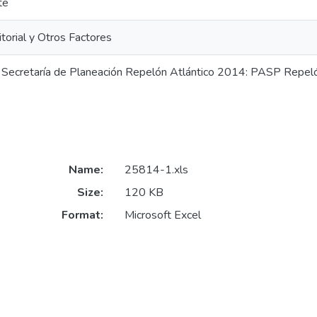
te
itorial y Otros Factores
 Secretaría de Planeación Repelón Atlántico 2014: PASP Repel
Name:
25814-1.xls
Size:
120 KB
Format:
Microsoft Excel