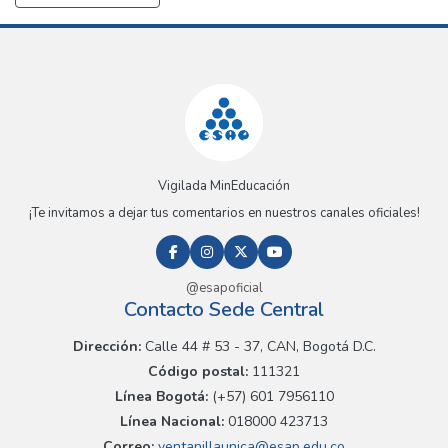
Vigilada MinEducación
¡Te invitamos a dejar tus comentarios en nuestros canales oficiales!
@esapoficial
Contacto Sede Central
Dirección:
Calle 44 # 53 - 37, CAN, Bogotá D.C.
Código postal:
111321
Línea Bogotá:
(+57) 601 7956110
Línea Nacional:
018000 423713
Correo:
ventanillaunica@esap.edu.co