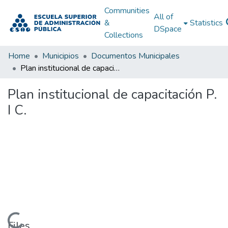
Communities
All of
&
Statistics
DSpace
Collections
Home
Municipios
Documentos Municipales
Plan institucional de capacitación P. I C.
Plan institucional de capacitación P.
I C.
Loading...
Files