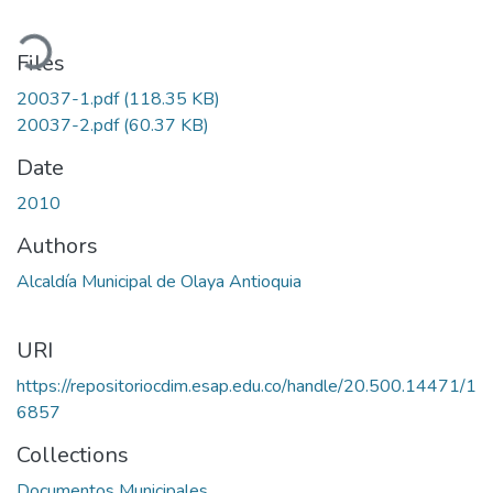
ading...
Files
20037-1.pdf
(118.35 KB)
20037-2.pdf
(60.37 KB)
Date
2010
Authors
Alcaldía Municipal de Olaya Antioquia
URI
https://repositoriocdim.esap.edu.co/handle/20.500.14471/1
6857
Collections
Documentos Municipales