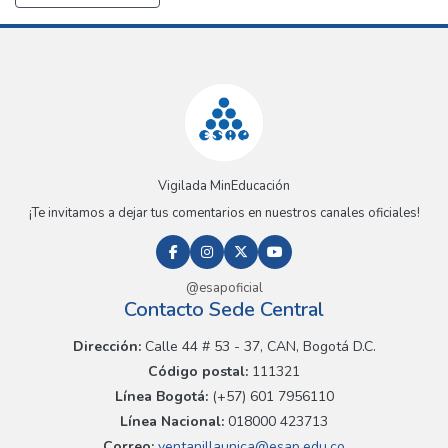
Vigilada MinEducación
¡Te invitamos a dejar tus comentarios en nuestros canales oficiales!
@esapoficial
Contacto Sede Central
Dirección:
Calle 44 # 53 - 37, CAN, Bogotá D.C.
Código postal:
111321
Línea Bogotá:
(+57) 601 7956110
Línea Nacional:
018000 423713
Correo:
ventanillaunica@esap.edu.co