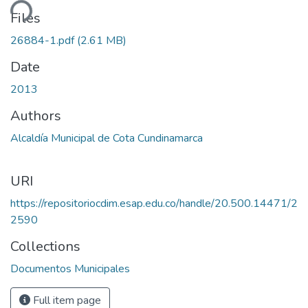
ding...
Files
26884-1.pdf
(2.61 MB)
Date
2013
Authors
Alcaldía Municipal de Cota Cundinamarca
URI
https://repositoriocdim.esap.edu.co/handle/20.500.14471/2
2590
Collections
Documentos Municipales
Full item page