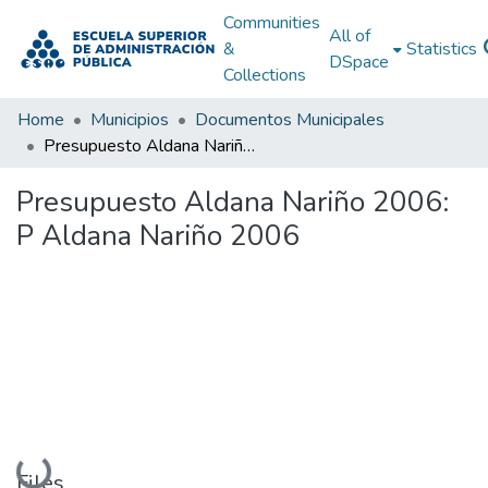
Communities
All of
&
Statistics
DSpace
Collections
Home
Municipios
Documentos Municipales
Presupuesto Aldana Nariño 2006: P Aldana Nariño 2006
Presupuesto Aldana Nariño 2006:
P Aldana Nariño 2006
Loading...
Files