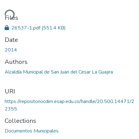
ding...
Files
26537-1.pdf
(551.4 KB)
Date
2014
Authors
Alcaldía Municipal de San Juan del Cesar La Guajira
URI
https://repositoriocdim.esap.edu.co/handle/20.500.14471/2
2355
Collections
Documentos Municipales