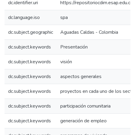
dc.identifier.uri
https://repositoriocdim.esap.edu.
dc.language.iso
spa
dc.subject.geographic
Aguadas Caldas - Colombia
dc.subject.keywords
Presentación
dc.subject.keywords
visión
dc.subject.keywords
aspectos generales
dc.subject.keywords
proyectos en cada uno de los secto
dc.subject.keywords
participación comunitaria
dc.subject.keywords
generación de empleo