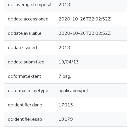
dc.coverage.temporal
2013
dc.date.accessioned
2020-10-26T22:02:52Z
dc.date.available
2020-10-26T22:02:52Z
dc.date.issued
2013
dc.date.submitted
19/04/13
dc.format.extent
7 pág.
dc.format.mimetype
application/pdf
dc.identifier.dane
17013
dc.identifier.esap
19179