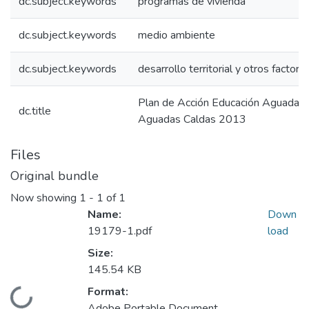
dc.subject.keywords
programas de vivienda
dc.subject.keywords
medio ambiente
dc.subject.keywords
desarrollo territorial y otros factore
Plan de Acción Educación Aguadas
dc.title
Aguadas Caldas 2013
Files
Original bundle
Now showing
1 - 1 of 1
Name:
Down
19179-1.pdf
load
Size:
145.54 KB
Format:
Loading...
Adobe Portable Document