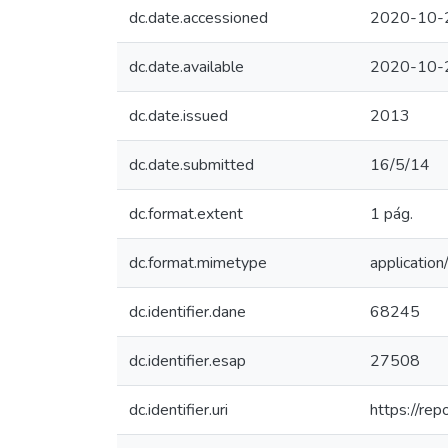
dc.date.accessioned
2020-10-
dc.date.available
2020-10-
dc.date.issued
2013
dc.date.submitted
16/5/14
dc.format.extent
1 pág.
dc.format.mimetype
applicatio
dc.identifier.dane
68245
dc.identifier.esap
27508
dc.identifier.uri
https://re