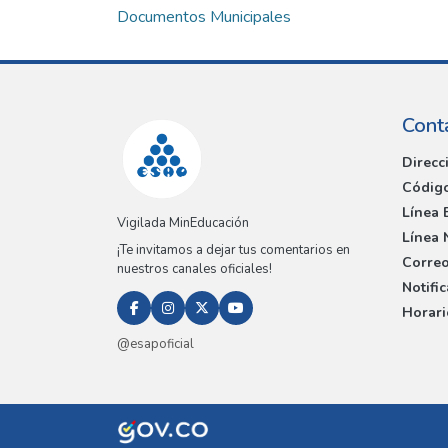
Documentos Municipales
Cont
Direcc
Código
Línea 
Vigilada MinEducación
Línea 
¡Te invitamos a dejar tus comentarios en
Correo
nuestros canales oficiales!
Notifi
Horari
@esapoficial