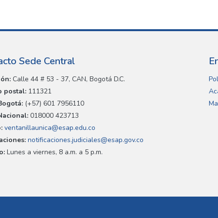
acto Sede Central
E
ión:
Calle 44 # 53 - 37, CAN, Bogotá D.C.
Pol
 postal:
111321
Ac
Bogotá:
(+57) 601 7956110
Ma
Nacional:
018000 423713
:
ventanillaunica@esap.edu.co
caciones:
notificaciones.judiciales@esap.gov.co
o:
Lunes a viernes, 8 a.m. a 5 p.m.