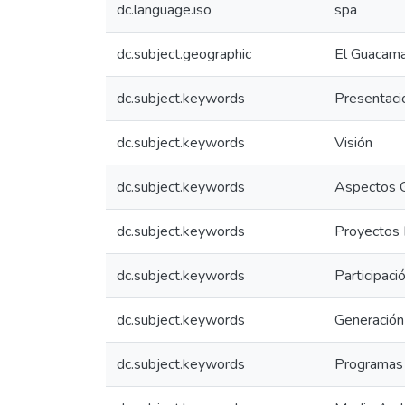
dc.language.iso
spa
dc.subject.geographic
El Guacama
dc.subject.keywords
Presentaci
dc.subject.keywords
Visión
dc.subject.keywords
Aspectos 
dc.subject.keywords
Proyectos 
dc.subject.keywords
Participaci
dc.subject.keywords
Generació
dc.subject.keywords
Programas 