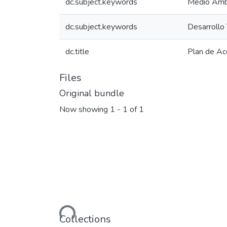
dc.subject.keywords
Medio Amb
dc.subject.keywords
Desarrollo 
dc.title
Plan de Ac
Files
Original bundle
Now showing
1 - 1 of 1
Loading...
Collections