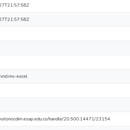
27T21:57:58Z
27T21:57:58Z
n/vnd.ms-excel
positoriocdim.esap.edu.co/handle/20.500.14471/23154