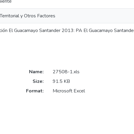
iente
Territorial y Otros Factores
ción El Guacamayo Santander 2013: PA El Guacamayo Santand
Name:
27508-1.xls
Size:
91.5 KB
Format:
Microsoft Excel