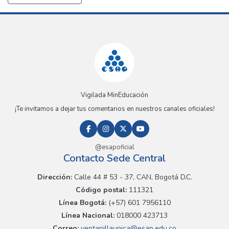
Vigilada MinEducación
¡Te invitamos a dejar tus comentarios en nuestros canales oficiales!
@esapoficial
Contacto Sede Central
Dirección:
Calle 44 # 53 - 37, CAN, Bogotá D.C.
Código postal:
111321
Línea Bogotá:
(+57) 601 7956110
Línea Nacional:
018000 423713
Correo:
ventanillaunica@esap.edu.co