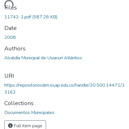
oading...
Files
11742-1.pdf
(587.28 KB)
Date
2008
Authors
Alcaldía Municipal de Usiacurí Atlántico
URI
https://repositoriocdim.esap.edu.co/handle/20.500.14471/1
3162
Collections
Documentos Municipales
Full item page