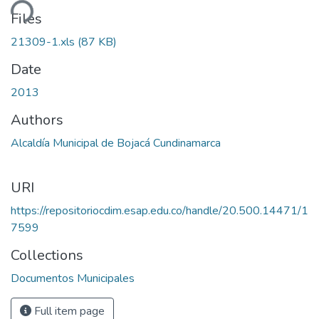
ding...
Files
21309-1.xls
(87 KB)
Date
2013
Authors
Alcaldía Municipal de Bojacá Cundinamarca
URI
https://repositoriocdim.esap.edu.co/handle/20.500.14471/1
7599
Collections
Documentos Municipales
Full item page