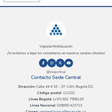
Vigilada MinEducación
¡Te invitamos a dejar tus comentarios en nuestros canales oficiales!
@esapoficial
Contacto Sede Central
Dirección:
Calle 44 # 53 - 37, CAN, Bogotá D.C.
Código postal:
111321
Línea Bogotá:
(+57) 601 7956110
Línea Nacional:
018000 423713
Correo:
ventanillaunica@esap.edu.co