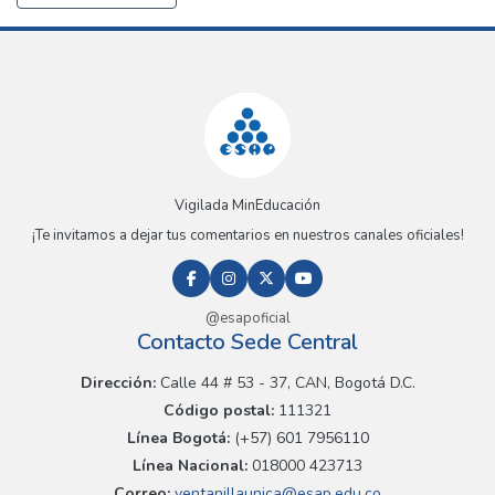
Vigilada MinEducación
¡Te invitamos a dejar tus comentarios en nuestros canales oficiales!
@esapoficial
Contacto Sede Central
Dirección:
Calle 44 # 53 - 37, CAN, Bogotá D.C.
Código postal:
111321
Línea Bogotá:
(+57) 601 7956110
Línea Nacional:
018000 423713
Correo:
ventanillaunica@esap.edu.co