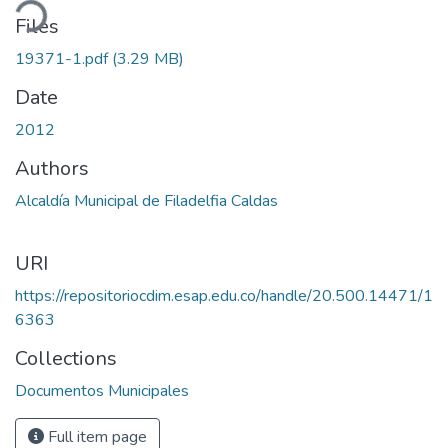
ding...
Files
19371-1.pdf
(3.29 MB)
Date
2012
Authors
Alcaldía Municipal de Filadelfia Caldas
URI
https://repositoriocdim.esap.edu.co/handle/20.500.14471/1
6363
Collections
Documentos Municipales
Full item page